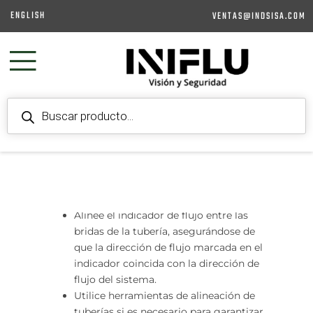
Ir
posibles daños o irregularidades.
ENGLISH
VENTAS@INDSISA.COM
al
Reemplace las piezas dañadas según
contenido
sea necesario.
3.COLOCAR LAS JUNTAS:
Coloque las juntas entre las bridas del
PRODUCTS
SEARCH
indicador de flujo y las bridas de la
GARANTÍAS
CONTACTO
tubería. Asegúrese de que las juntas
estén
correctamente alineadas con los
orificios de los pernos.
4.ALINEE EL INDICADOR DE FLUJO:
Alinee el indicador de flujo entre las
bridas de la tubería, asegurándose de
que la dirección de flujo marcada en el
indicador coincida con la dirección de
flujo del sistema.
Utilice herramientas de alineación de
tuberías si es necesario para garantizar